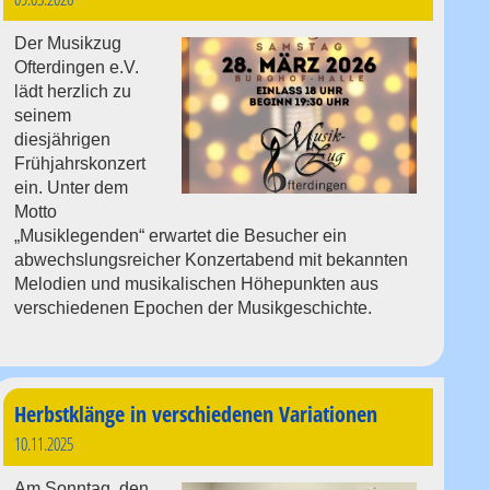
Der Musikzug
Ofterdingen e.V.
lädt herzlich zu
seinem
diesjährigen
Frühjahrskonzert
ein. Unter dem
Motto
„Musiklegenden“ erwartet die Besucher ein
abwechslungsreicher Konzertabend mit bekannten
Melodien und musikalischen Höhepunkten aus
verschiedenen Epochen der Musikgeschichte.
Herbstklänge in verschiedenen Variationen
10.11.2025
Am Sonntag, den